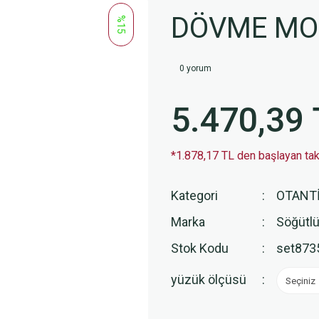
DÖVME MOD
%15
0 yorum
5.470,39 
*1.878,17 TL den başlayan taks
Kategori
OTANT
Marka
Söğütlü
Stok Kodu
set873
yüzük ölçüsü