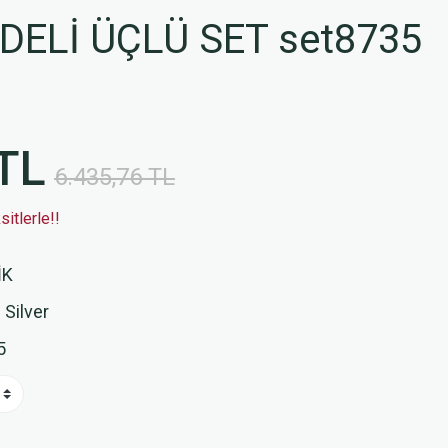
ELİ ÜÇLÜ SET set8735
TL
6.435,76 TL
itlerle!!
İK
 Silver
5