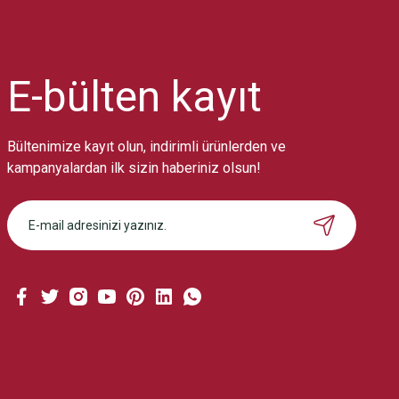
Ürün resmi kalitesiz, bozuk veya görüntülenemiyor.
Ürün açıklamasında eksik bilgiler bulunuyor.
Ürün bilgilerinde hatalar bulunuyor.
Ürün fiyatı diğer sitelerden daha pahalı.
E-bülten
kayıt
Bu ürüne benzer farklı alternatifler olmalı.
Bültenimize kayıt olun, indirimli ürünlerden ve
kampanyalardan ilk sizin haberiniz olsun!