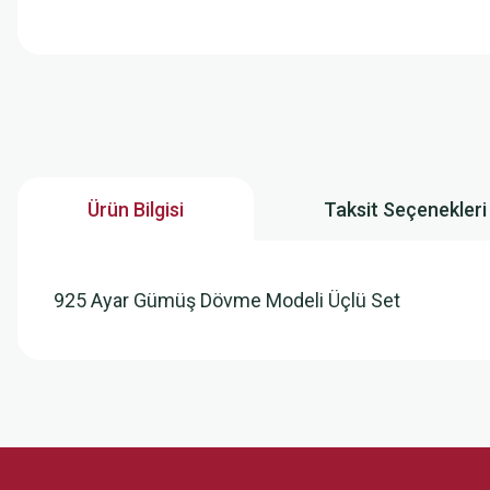
Ürün Bilgisi
Taksit Seçenekleri
925 Ayar Gümüş Dövme Modeli Üçlü Set
Bu ürünün fiyat bilgisi, resim, ürün açıklamalarında ve diğer konularda
Görüş ve önerileriniz için teşekkür ederiz.