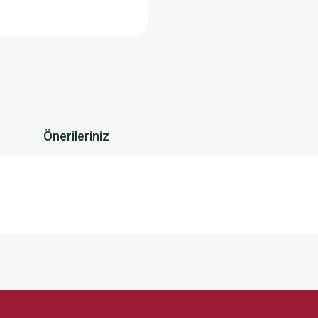
Önerileriniz
 yetersiz gördüğünüz noktaları öneri formunu kullanarak tarafımıza iletebilirsini