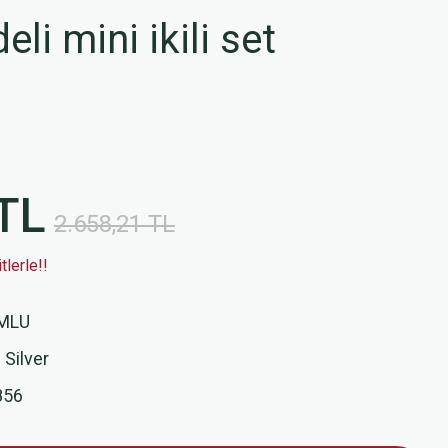
i mini ikili set
TL
2.658,21 TL
lerle!!
MLU
 Silver
856