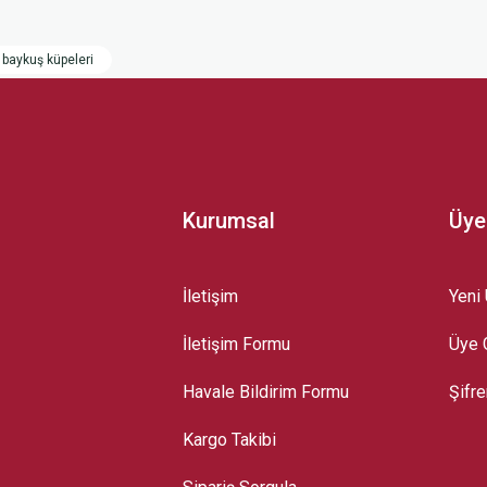
 yetersiz gördüğünüz noktaları öneri formunu kullanarak tarafımıza iletebilirsini
baykuş küpeleri
Kurumsal
Üye
İletişim
Yeni 
İletişim Formu
Üye G
Gönder
Havale Bildirim Formu
Şifr
Kargo Takibi