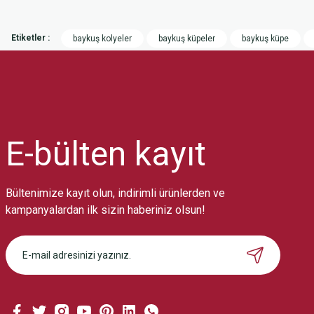
Bu ürünün fiyat bilgisi, resim, ürün açıklamalarında ve diğer konularda
Görüş ve önerileriniz için teşekkür ederiz.
Etiketler :
baykuş kolyeler
baykuş küpeler
baykuş küpe
Ürün resmi kalitesiz, bozuk veya görüntülenemiyor.
Ürün açıklamasında eksik bilgiler bulunuyor.
Ürün bilgilerinde hatalar bulunuyor.
Ürün fiyatı diğer sitelerden daha pahalı.
Bu ürüne benzer farklı alternatifler olmalı.
E-bülten
kayıt
Bültenimize kayıt olun, indirimli ürünlerden ve
kampanyalardan ilk sizin haberiniz olsun!