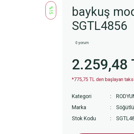
baykuş model
%15
SGTL4856
0 yorum
2.259,48 
*775,75 TL den başlayan taksit
Kategori
RODYU
Marka
Söğütlü
Stok Kodu
SGTL4