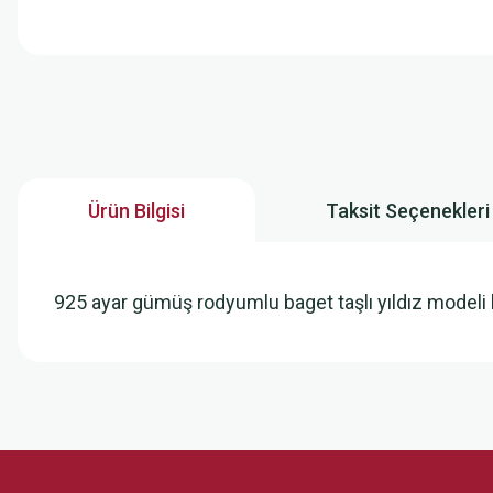
Ürün Bilgisi
Taksit Seçenekleri
925 ayar gümüş rodyumlu baget taşlı yıldız model
Bu ürünün fiyat bilgisi, resim, ürün açıklamalarında ve diğer konularda
Görüş ve önerileriniz için teşekkür ederiz.