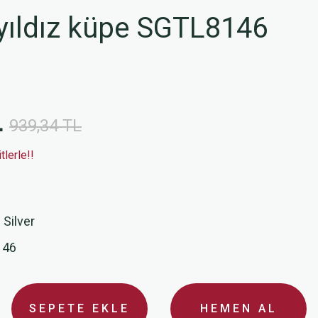
 yıldız küpe SGTL8146
L
939,34 TL
lerle!!
 Silver
146
SEPETE EKLE
HEMEN AL