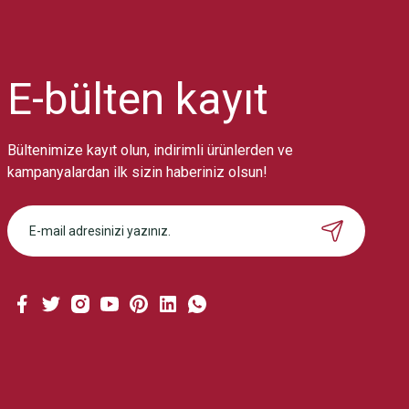
Ürün resmi kalitesiz, bozuk veya görüntülenemiyor.
Ürün açıklamasında eksik bilgiler bulunuyor.
Ürün bilgilerinde hatalar bulunuyor.
Ürün fiyatı diğer sitelerden daha pahalı.
E-bülten
kayıt
Bu ürüne benzer farklı alternatifler olmalı.
Bültenimize kayıt olun, indirimli ürünlerden ve
kampanyalardan ilk sizin haberiniz olsun!