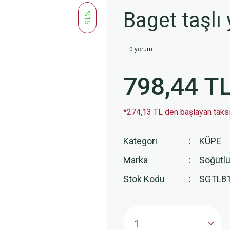
Baget taşlı
%15
0 yorum
798,44 T
*274,13 TL den başlayan taksit
Kategori
KÜPE
Marka
Söğütlü
Stok Kodu
SGTL8