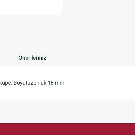
Önerileriniz
i küpe. Boyutuzunluk 18 mm
 yetersiz gördüğünüz noktaları öneri formunu kullanarak tarafımıza iletebilirsini