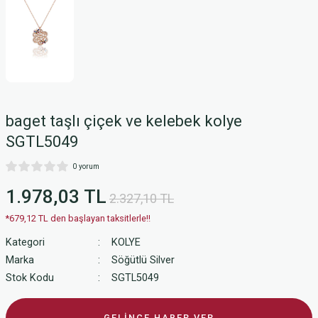
baget taşlı çiçek ve kelebek kolye
SGTL5049
0 yorum
1.978,03 TL
2.327,10 TL
*679,12 TL den başlayan taksitlerle!!
Kategori
KOLYE
Marka
Söğütlü Silver
Stok Kodu
SGTL5049
GELİNCE HABER VER