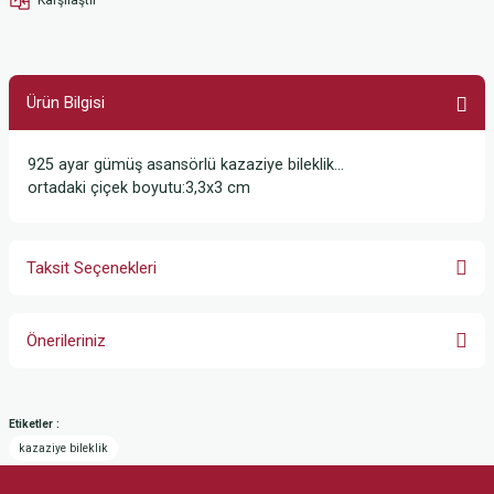
Ürün Bilgisi
925 ayar gümüş asansörlü kazaziye bileklik...
ortadaki çiçek boyutu:3,3x3 cm
Taksit Seçenekleri
Önerileriniz
Bu ürünün fiyat bilgisi, resim, ürün açıklamalarında ve diğer konularda
yetersiz gördüğünüz noktaları öneri formunu kullanarak tarafımıza
Etiketler :
iletebilirsiniz.
kazaziye bileklik
Görüş ve önerileriniz için teşekkür ederiz.