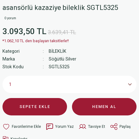
asansörlü kazaziye bileklik SGTL5325
0 yorum
3.093,50 TL
3.639,41 TL
*1.062,10 TL den başlayan taksitlerle!!
Kategori
BİLEKLİK
Marka
Söğütlü Silver
Stok Kodu
SGTL5325
SEPETE EKLE
HEMEN AL
Yorum Yaz
Tavsiye Et
Paylaş
Karşılaştır