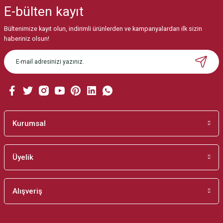
E-bülten
kayıt
Ürün resmi kalitesiz, bozuk veya görüntülenemiyor.
Ürün açıklamasında eksik bilgiler bulunuyor.
Bültenimize kayıt olun, indirimli ürünlerden ve kampanyalardan ilk sizin
haberiniz olsun!
Ürün bilgilerinde hatalar bulunuyor.
Ürün fiyatı diğer sitelerden daha pahalı.
Bu ürüne benzer farklı alternatifler olmalı.
Kurumsal
Gönder
Üyelik
Alışveriş