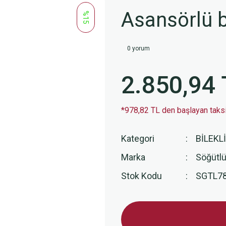
Asansörlü 
%15
0 yorum
2.850,94 
*978,82 TL den başlayan taksit
Kategori
BİLEKL
Marka
Söğütlü
Stok Kodu
SGTL7