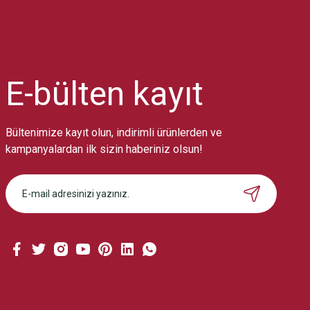
Ürün resmi kalitesiz, bozuk veya görüntülenemiyor.
Ürün açıklamasında eksik bilgiler bulunuyor.
Ürün bilgilerinde hatalar bulunuyor.
Ürün fiyatı diğer sitelerden daha pahalı.
E-bülten
kayıt
Bu ürüne benzer farklı alternatifler olmalı.
Bültenimize kayıt olun, indirimli ürünlerden ve
kampanyalardan ilk sizin haberiniz olsun!