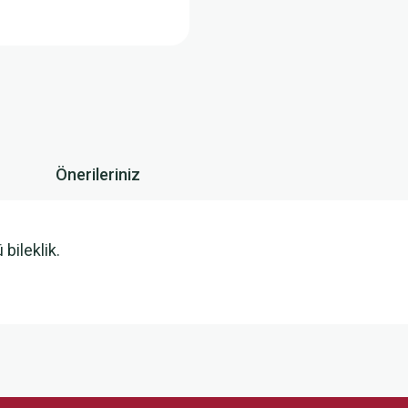
Önerileriniz
bileklik.
 yetersiz gördüğünüz noktaları öneri formunu kullanarak tarafımıza iletebilirsini