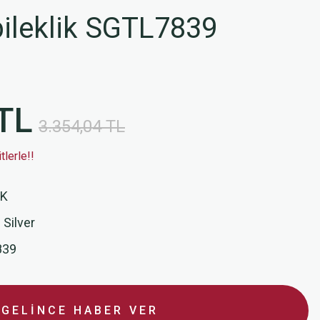
bileklik SGTL7839
TL
3.354,04 TL
lerle!!
İK
 Silver
839
GELİNCE HABER VER