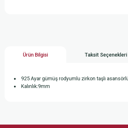
Ürün Bilgisi
Taksit Seçenekleri
925 Ayar gümüş rodyumlu zirkon taşlı asansörlü 
Kalınlık:9mm
Bu ürünün fiyat bilgisi, resim, ürün açıklamalarında ve diğer konularda
Görüş ve önerileriniz için teşekkür ederiz.