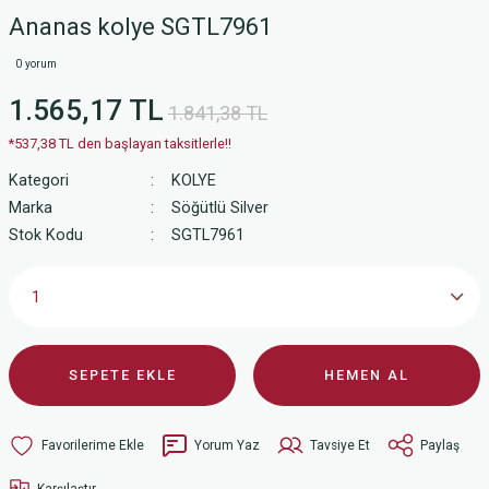
Ananas kolye SGTL7961
0 yorum
1.565,17 TL
1.841,38 TL
*537,38 TL den başlayan taksitlerle!!
Kategori
KOLYE
Marka
Söğütlü Silver
Stok Kodu
SGTL7961
SEPETE EKLE
HEMEN AL
Yorum Yaz
Tavsiye Et
Paylaş
Karşılaştır