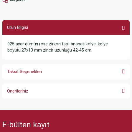
Ürün Bilgisi
925 ayar gümüş rose zirkon taşlı ananas kolye. kolye
boyutu:27x13 mm zincir uzunluğu 42-45 cm
Taksit Seçenekleri
Önerileriniz
Bu ürünün fiyat bilgisi, resim, ürün açıklamalarında ve diğer konularda
yetersiz gördüğünüz noktaları öneri formunu kullanarak tarafımıza
iletebilirsiniz.
E-bülten
kayıt
Görüş ve önerileriniz için teşekkür ederiz.