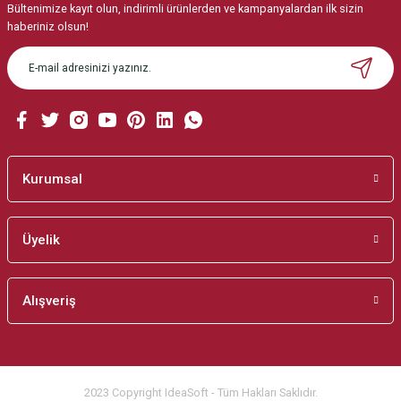
Bültenimize kayıt olun, indirimli ürünlerden ve kampanyalardan ilk sizin
Ürün resmi kalitesiz, bozuk veya görüntülenemiyor.
haberiniz olsun!
Ürün açıklamasında eksik bilgiler bulunuyor.
Ürün bilgilerinde hatalar bulunuyor.
Ürün fiyatı diğer sitelerden daha pahalı.
Bu ürüne benzer farklı alternatifler olmalı.
Kurumsal
Üyelik
Gönder
Alışveriş
2023 Copyright IdeaSoft - Tüm Hakları Saklıdır.