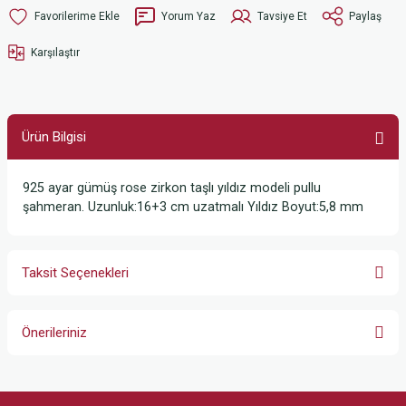
Yorum Yaz
Tavsiye Et
Paylaş
Karşılaştır
Ürün Bilgisi
925 ayar gümüş rose zirkon taşlı yıldız modeli pullu
şahmeran. Uzunluk:16+3 cm uzatmalı Yıldız Boyut:5,8 mm
Taksit Seçenekleri
Önerileriniz
Bu ürünün fiyat bilgisi, resim, ürün açıklamalarında ve diğer konularda
yetersiz gördüğünüz noktaları öneri formunu kullanarak tarafımıza