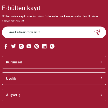
iletebilirsiniz.
E-bülten
kayıt
Görüş ve önerileriniz için teşekkür ederiz.
Bültenimize kayıt olun, indirimli ürünlerden ve kampanyalardan ilk sizin
Ürün resmi kalitesiz, bozuk veya görüntülenemiyor.
haberiniz olsun!
Ürün açıklamasında eksik bilgiler bulunuyor.
Ürün bilgilerinde hatalar bulunuyor.
Ürün fiyatı diğer sitelerden daha pahalı.
Bu ürüne benzer farklı alternatifler olmalı.
Kurumsal
Üyelik
Gönder
Alışveriş